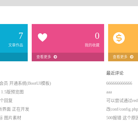
7
0
文章作品
我的收藏
查看更多
查看更多
最近评论
会员 开通系统(BootUI模板)
666666666666
 1.5版预览图
aaa
给个回复
可以尝试通过re
0 新界面 正在开发
改conf/config.
标 图片素材
500报错 这个