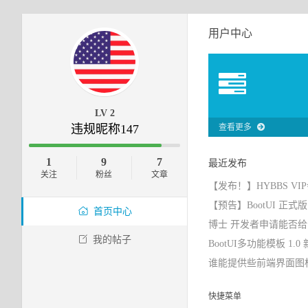
用户中心
LV 2
违规昵称147
查看更多
1
9
7
最近发布
关注
粉丝
文章
【发布！】HYBBS VIP
【预告】BootUI 正式版
首页中心
博士 开发者申请能否
我的帖子
BootUI多功能模板 1.
谁能提供些前端界面图
快捷菜单