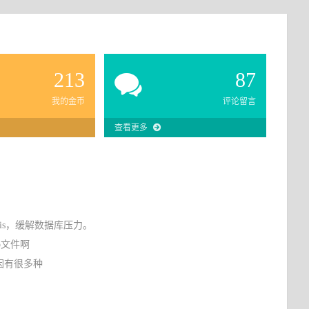
213
87
我的金币
评论留言
查看更多
dis，缓解数据库压力。
php文件啊
原因有很多种