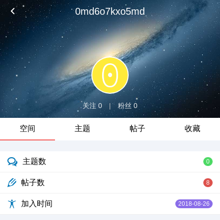
0md6o7kxo5md
关注 0
|
粉丝 0
空间
主题
帖子
收藏
主题数
0
帖子数
8
加入时间
2018-08-26