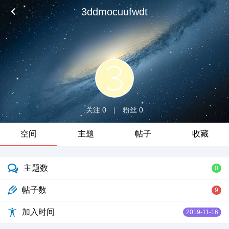
3ddmocuufwdt
关注 0
|
粉丝 0
空间
主题
帖子
收藏
主题数
0
帖子数
9
加入时间
2019-11-16