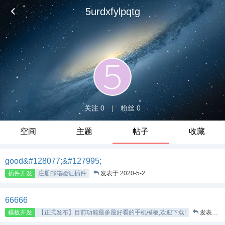
5urdxfylpqtg
关注 0
|
粉丝 0
空间
主题
帖子
收藏
good&#128077;&#127995;
插件开发
注册邮箱验证插件
发表于 2020-5-2
66666
模板开发
【正式发布】目前功能最多最好看的手机模板,欢迎下载!
发表于 2020-3-11