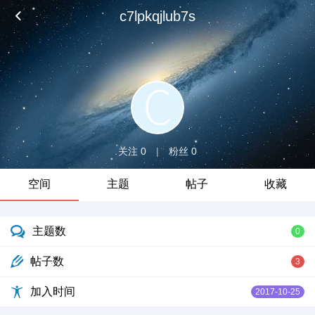
c7lpkqjlub7s
关注 0
|
粉丝 0
空间
主题
帖子
收藏
主题数
0
帖子数
3
加入时间
2017-10-25