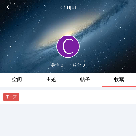
chujiu
关注 0
|
粉丝 0
空间
主题
帖子
收藏
下一页