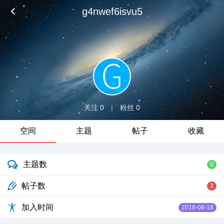
g4nwef6isvu5
关注 0
|
粉丝 0
空间
主题
帖子
收藏
主题数
0
帖子数
3
加入时间
2018-08-18