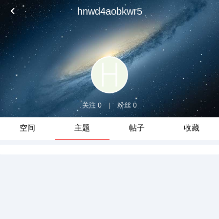
hnwd4aobkwr5
关注 0
|
粉丝 0
空间
主题
帖子
收藏