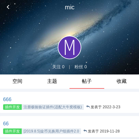
mic
关注 0
|
粉丝 0
空间
主题
帖子
收藏
666
插件开发
注册极验验证插件(适配大牛窝模板)
发表于 2022-3-23
66
插件开发
[2019.8.5]金币兑换用户组插件2.0
发表于 2019-11-28