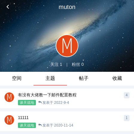
muton
关注 1
|
粉丝 0
空间
主题
帖子
收藏
有没有大佬教一下邮件配置教程
4
谈天说地
发表于
2022-9-4
11111
1
谈天说地
发表于
2020-11-14