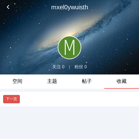
mxel0ywuisth
关注 0
|
粉丝 0
空间
主题
帖子
收藏
下一页