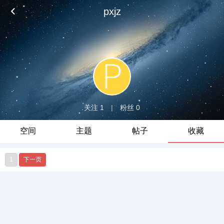
pxjz
关注 1
|
粉丝 0
空间
主题
帖子
收藏
1
下一页