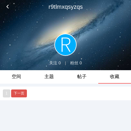
r9tlmxqsyzqs
关注 0
|
粉丝 0
空间
主题
帖子
收藏
1
下一页