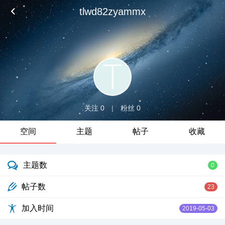
tlwd82zyammx
关注 0
|
粉丝 0
空间
主题
帖子
收藏
主题数
0
帖子数
23
加入时间
2019-05-03