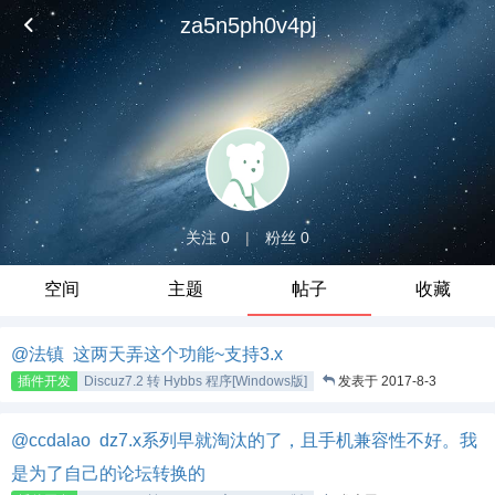
za5n5ph0v4pj
关注 0
|
粉丝 0
空间
主题
帖子
收藏
@法镇 这两天弄这个功能~支持3.x
插件开发
Discuz7.2 转 Hybbs 程序[Windows版]
发表于 2017-8-3
@ccdalao dz7.x系列早就淘汰的了，且手机兼容性不好。我
是为了自己的论坛转换的