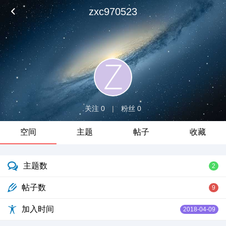
zxc970523
关注 0
|
粉丝 0
空间
主题
帖子
收藏
主题数
2
帖子数
9
加入时间
2018-04-09