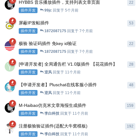
HYBBS 音乐播放插件，支持列表文章页面
22
插件开发
99jc
回复于
5个月前
屏蔽IP发帖插件
53
插件开发
1872087175
回复于
7个月前
极验 验证码插件 免key id验证
22
插件开发
1872087175
回复于
7个月前
[申请开发者] 全局通告栏 V1.0版插件 【花花插件】
28
插件开发
逆风
回复于
11个月前
【申请开发者】Pluschat在线客服小插件
48
插件开发
逆风
回复于
11个月前
M-Haibao仿克米文章海报生成插件
159
插件开发
李白科技
回复于
11个月前
注册极验验证插件(适配大牛窝模板)
192
插件开发
李白科技
回复于
11个月前