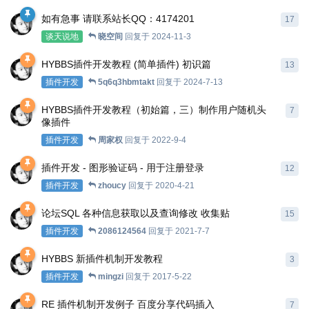
如有急事 请联系站长QQ：4174201
17
谈天说地
晓空间
回复于
2024-11-3
HYBBS插件开发教程 (简单插件) 初识篇
13
插件开发
5q6q3hbmtakt
回复于
2024-7-13
HYBBS插件开发教程（初始篇，三）制作用户随机头
7
像插件
插件开发
周家权
回复于
2022-9-4
插件开发 - 图形验证码 - 用于注册登录
12
插件开发
zhoucy
回复于
2020-4-21
论坛SQL 各种信息获取以及查询修改 收集贴
15
插件开发
2086124564
回复于
2021-7-7
HYBBS 新插件机制开发教程
3
插件开发
mingzi
回复于
2017-5-22
RE 插件机制开发例子 百度分享代码插入
7