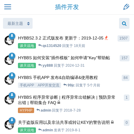
插件开发
HYBBS2.3.2 正式版发布 更新于：2019-12-05
1507
谈天说地
qs1314520
回复于
18天前
HYBBS 如何安装"插件模板" 如何申请"Key"帮助帖
157
谈天说地
yy888
回复于
2024-12-31
HYBBS 手机APP 发布&自助编译&使用教程
84
手机APP
APP开发交流
99jc
回复于
5个月前
HYBBS 程序异常诊断 | 程序异常出错解决 | 预防异常
1
出错 | 帮助集合 FAQ
HYPHP
admin
回复于
2018-7-28
关于盗版应用以及非法共享或转让KEY的警告说明
0
谈天说地
admin
发表于
2019-8-1