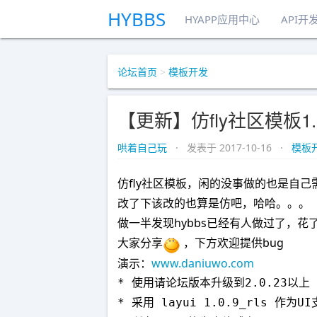
HYBBS
HYAPP应用中心
API开
论坛首页
>
模板开发
【更新】仿fly社区模板1
哄着自己玩
· 发表于 2017-10-16 ·
模板
仿fly社区模板，闲的没事做的也是自己
改了下该改的也算是仿吧，哈哈。。。
做一半发现hybbs已经有人做过了，
大家分享
，下方欢迎提供bug
演示：
www.daniuwo.com
* 使用请论坛版本升级到2.0.23以上

* 采用 layui 1.0.9_rls 作为UI