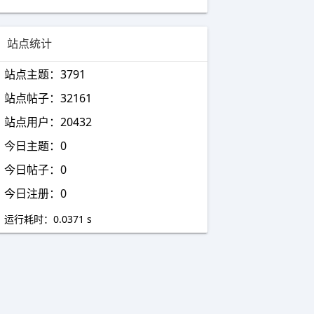
用户名修改【已下架】
用户可以自己修改用户名，从此彻底摆
脱单一用户名。
站点统计
帖子回收站
站点主题：3791
帖子回收站，前台删除的主题、评论，
会进入后台帖子回收站，需要管理员再
站点帖子：32161
次进行删除处理。防止用户、版主，误删帖子！
站点用户：20432
侧边栏在线用户
今日主题：0
在侧边栏展示展示论坛在线用户列表, 已
用户头像样式展示
今日帖子：0
微信登陆
今日注册：0
微信登陆
运行耗时：0.0371 s
[ZG]微信助手
不懂为什么,就是想写个微信插件
随机怪兽头像
随机怪兽头像，新注册用户将生成一个
随机头像。