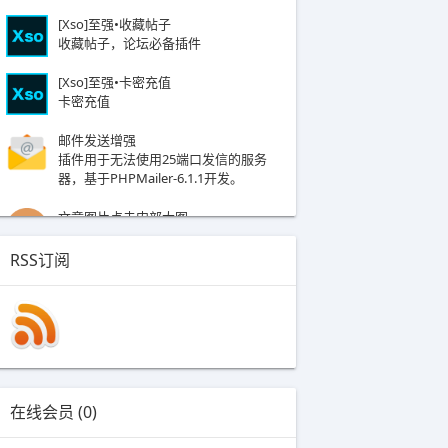
[Xso]至强•收藏帖子
收藏帖子，论坛必备插件
[Xso]至强•卡密充值
卡密充值
邮件发送增强
插件用于无法使用25端口发信的服务
器，基于PHPMailer-6.1.1开发。​​
文章图片点击内部大图
在文章页面中,使用鼠标点击图片进行拖
动放大
RSS订阅
用户随机头像
用户随机头像，在用户注册账号后取用
户名第一位生成头像
渲染上传图片加水印
上传图片添加水印 支持图片及文本水
印！功能强大，支持jpg、png、gif三种
在线会员 (0)
图片文件加水印！