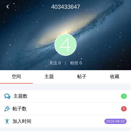
403433647
关注 0
|
粉丝 0
空间
主题
帖子
收藏
主题数
0
帖子数
9
加入时间
2019-09-02