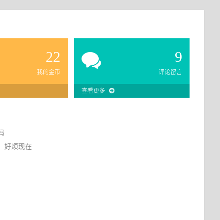
22
9
我的金币
评论留言
查看更多
吗
，好烦现在