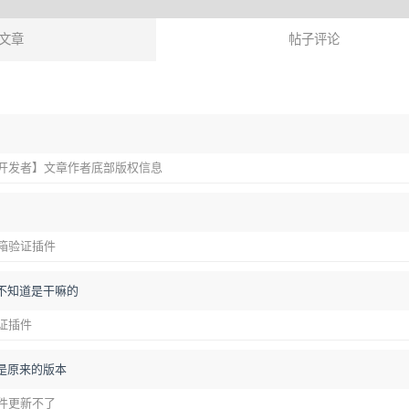
文章
帖子评论
 【申请开发者】文章作者底部版权信息
册邮箱验证插件
不知道是干嘛的
认证插件
是原来的版本
线插件更新不了