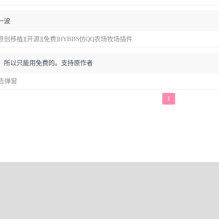
一波
精][原创移植][开源][免费]HYBBS仿QQ农场牧场插件
，所以只能用免费的。支持原作者
公告弹窗
1