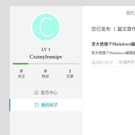
我的
您已发布
1
篇文章
求大佬做个Markdow
LV 1
求大佬做个Markdown编
Cxzmylrnmipv
2021-10-17
插件开
0
0
1
关注
粉丝
文章
首页中心
我的帖子