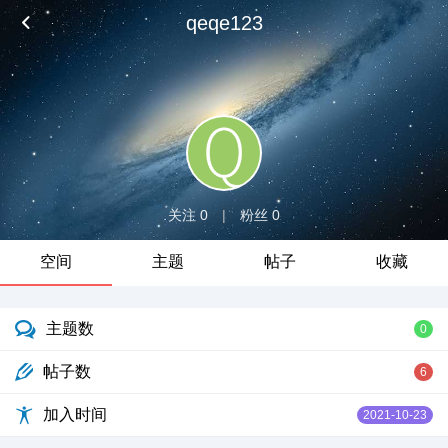
qeqe123
关注 0
|
粉丝 0
空间
主题
帖子
收藏
主题数
0
帖子数
6
加入时间
2021-10-23