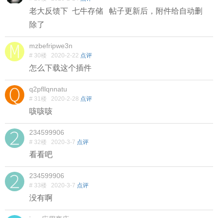
老大反馈下 七牛存储 帖子更新后，附件给自动删
除了
mzbefripwe3n
# 30楼
2020-2-22
点评
怎么下载这个插件
q2pfllqnnatu
# 31楼
2020-2-28
点评
咳咳咳
234599906
# 32楼
2020-3-7
点评
看看吧
234599906
# 33楼
2020-3-7
点评
没有啊