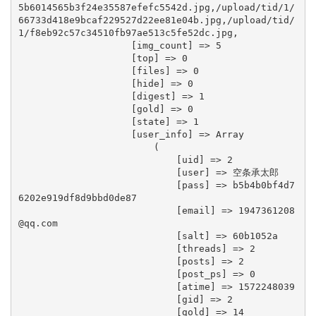
5b6014565b3f24e35587efefc5542d.jpg,/upload/tid/1/
66733d418e9bcaf229527d22ee81e04b.jpg,/upload/tid/
1/f8eb92c57c34510fb97ae513c5fe52dc.jpg,

                    [img_count] => 5

                    [top] => 0

                    [files] => 0

                    [hide] => 0

                    [digest] => 1

                    [gold] => 0

                    [state] => 1

                    [user_info] => Array

                        (

                            [uid] => 2

                            [user] => 空条承太郎

                            [pass] => b5b4b0bf4d7
6202e919df8d9bbd0de87

                            [email] => 1947361208
                            [salt] => 60b1052a

                            [threads] => 2

                            [posts] => 2

                            [post_ps] => 0

                            [atime] => 1572248039

                            [gid] => 2

                            [gold] => 14
