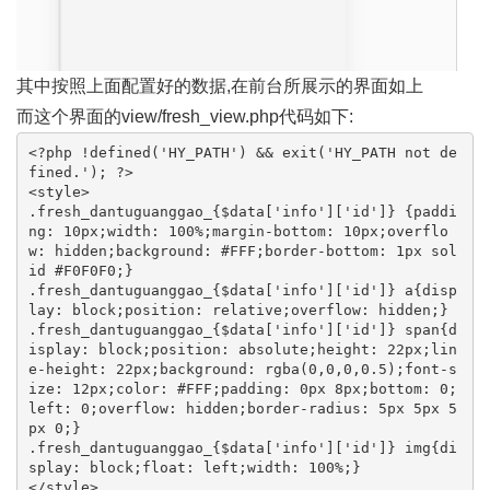
其中按照上面配置好的数据,在前台所展示的界面如上
而这个界面的view/fresh_view.php代码如下:
<?php !defined('HY_PATH') && exit('HY_PATH not de
fined.'); ?>

<style>

.fresh_dantuguanggao_{$data['info']['id']} {paddi
ng: 10px;width: 100%;margin-bottom: 10px;overflo
w: hidden;background: #FFF;border-bottom: 1px sol
id #F0F0F0;}

.fresh_dantuguanggao_{$data['info']['id']} a{disp
lay: block;position: relative;overflow: hidden;}

.fresh_dantuguanggao_{$data['info']['id']} span{d
isplay: block;position: absolute;height: 22px;lin
e-height: 22px;background: rgba(0,0,0,0.5);font-s
ize: 12px;color: #FFF;padding: 0px 8px;bottom: 0;
left: 0;overflow: hidden;border-radius: 5px 5px 5
px 0;}

.fresh_dantuguanggao_{$data['info']['id']} img{di
splay: block;float: left;width: 100%;}

</style>
