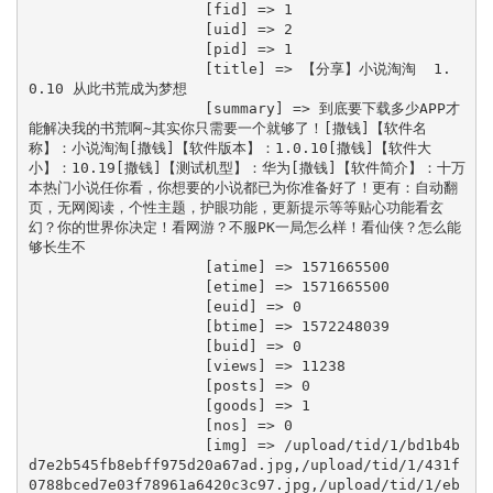
                    [fid] => 1

                    [uid] => 2

                    [pid] => 1

                    [title] => 【分享】小说淘淘  1.
0.10 从此书荒成为梦想

                    [summary] => 到底要下载多少APP才
能解决我的书荒啊~其实你只需要一个就够了！[撒钱]【软件名
称】：小说淘淘[撒钱]【软件版本】：1.0.10[撒钱]【软件大
小】：10.19[撒钱]【测试机型】：华为[撒钱]【软件简介】：十万
本热门小说任你看，你想要的小说都已为你准备好了！更有：自动翻
页，无网阅读，个性主题，护眼功能，更新提示等等贴心功能看玄
幻？你的世界你决定！看网游？不服PK一局怎么样！看仙侠？怎么能
够长生不

                    [atime] => 1571665500

                    [etime] => 1571665500

                    [euid] => 0

                    [btime] => 1572248039

                    [buid] => 0

                    [views] => 11238

                    [posts] => 0

                    [goods] => 1

                    [nos] => 0

                    [img] => /upload/tid/1/bd1b4b
d7e2b545fb8ebff975d20a67ad.jpg,/upload/tid/1/431f
0788bced7e03f78961a6420c3c97.jpg,/upload/tid/1/eb