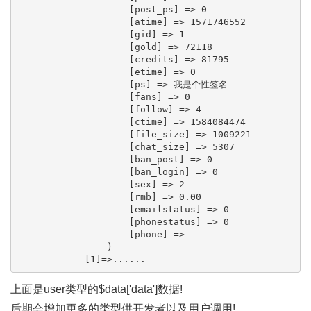
                    [post_ps] => 0

                    [atime] => 1571746552

                    [gid] => 1

                    [gold] => 72118

                    [credits] => 81795

                    [etime] => 0

                    [ps] => 我是个性签名

                    [fans] => 0

                    [follow] => 4

                    [ctime] => 1584084474

                    [file_size] => 1009221

                    [chat_size] => 5307

                    [ban_post] => 0

                    [ban_login] => 0

                    [sex] => 2

                    [rmb] => 0.00

                    [emailstatus] => 0

                    [phonestatus] => 0

                    [phone] => 

                )

            [1]=>......
上面是user类型的$data['data']数据!
后期会增加更多的类型供开发者以及用户调用!