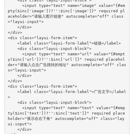
    <div class="layui-input-block">

      <input type="text" name="image" value="{#em
pty($inc['image'])?'':$inc['image']}" required pl
aceholder="请输入图片链接" autocomplete="off" class
="layui-input">

    </div>

</div>

<div class="layui-form-item">

    <label class="layui-form-label">链接</label>

    <div class="layui-input-block">

      <input type="text" name="url" value="{#empt
y($inc['url'])?'':$inc['url']}" required placehol
der="请输入点击广告跳转的地址" autocomplete="off" clas
s="layui-input">

    </div>

</div>

<div class="layui-form-item">

    <label class="layui-form-label">广告文字</label
>

    <div class="layui-input-block">

      <input type="text" name="text" value="{#emp
ty($inc['text'])?'':$inc['text']}" required place
holder="展示在右下角" autocomplete="off" class="lay
ui-input">

    </div>
