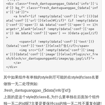
<div class="fresh_dantuguanggao_{$data['info']['i
d']} bg_f" class="fresh_dantuguanggao_{$data['inf
o']['id']}">

    <a href="{if !empty($data['conf']['url'])}{$d
ata['conf']['url']}{else}#{/if}" {if !empty($data
['conf']['open']) && $data['conf']['open'] == 1}t
arget="_blank"{elseif !empty($data['conf']['ope
n']) && $data['conf']['open'] == 3}data-pjax{/if}
>

       <span>{if !empty($data['conf']['text'])}
{$data['conf']['text']}{else}广告{/if}</span>

       <img src="{if !empty($data['conf']['imag
e'])}{$data['conf']['image']}{else}/Plugin/xr_fre
sh/block/xr_dantugaunggao01/image/gg.jpg{/if}">

    </a>

</div>
其中如果组件有单独的style则尽可能的在style的class名要
做独一无二处理例如:
.fresh_dantuguanggao_{$data['info']['id']}
上面的是这个style的class名,为什么要单独在后面加个组件
独一无二的id呢?主要是要保持css的独一无二性不重复创建!