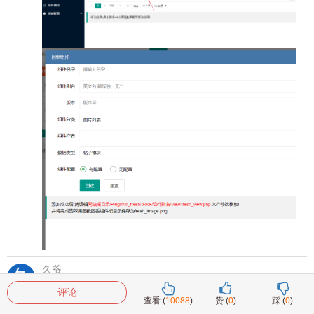
久爷
# 2楼
2020-3-17
点评
评论
66
查看 (
10088
)
赞 (
0
)
踩 (
0
)