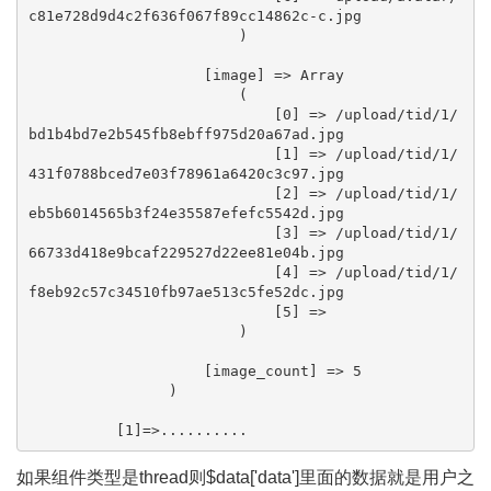
c81e728d9d4c2f636f067f89cc14862c-c.jpg

                        )

                    [image] => Array

                        (

                            [0] => /upload/tid/1/
bd1b4bd7e2b545fb8ebff975d20a67ad.jpg

                            [1] => /upload/tid/1/
431f0788bced7e03f78961a6420c3c97.jpg

                            [2] => /upload/tid/1/
eb5b6014565b3f24e35587efefc5542d.jpg

                            [3] => /upload/tid/1/
66733d418e9bcaf229527d22ee81e04b.jpg

                            [4] => /upload/tid/1/
f8eb92c57c34510fb97ae513c5fe52dc.jpg

                            [5] => 

                        )

                    [image_count] => 5

                )

          [1]=>..........
如果组件类型是thread则$data['data']里面的数据就是用户之