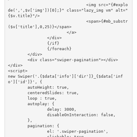
				<img src="{#explo
de(',',$v['img'])[0];}" class="lazy_img vm" alt="
{$v.title}"/> 

				<span>{#mb_substr
($v['title'],0,25)}</span>

			</a>

		</div>

		{/if}

		{/foreach}

	</div>

	<div class="swiper-pagination"></div>

</div>

<script>

new Swiper('.{$data['info']['dir']}_{$data['inf
o']['id']}', {

	autoHeight: true,

	centeredSlides: true,

	loop : true,

	autoplay: {

		delay: 3000,

		disableOnInteraction: false,

	},

	pagination: {

		el: '.swiper-pagination',

		clickable: true,
