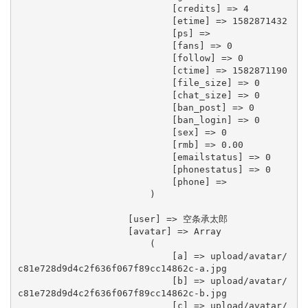
                            [credits] => 4

                            [etime] => 1582871432

                            [ps] => 

                            [fans] => 0

                            [follow] => 0

                            [ctime] => 1582871190

                            [file_size] => 0

                            [chat_size] => 0

                            [ban_post] => 0

                            [ban_login] => 0

                            [sex] => 0

                            [rmb] => 0.00

                            [emailstatus] => 0

                            [phonestatus] => 0

                            [phone] => 

                        )

                    [user] => 空条承太郎

                    [avatar] => Array

                        (

                            [a] => upload/avatar/
c81e728d9d4c2f636f067f89cc14862c-a.jpg

                            [b] => upload/avatar/
c81e728d9d4c2f636f067f89cc14862c-b.jpg

                            [c] => upload/avatar/