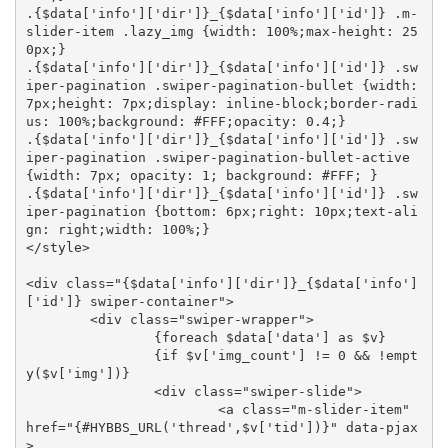
.{$data['info']['dir']}_{$data['info']['id']} .m-
slider-item .lazy_img {width: 100%;max-height: 25
0px;}

.{$data['info']['dir']}_{$data['info']['id']} .sw
iper-pagination .swiper-pagination-bullet {width: 
7px;height: 7px;display: inline-block;border-radi
us: 100%;background: #FFF;opacity: 0.4;}

.{$data['info']['dir']}_{$data['info']['id']} .sw
iper-pagination .swiper-pagination-bullet-active 
{width: 7px; opacity: 1; background: #FFF; }

.{$data['info']['dir']}_{$data['info']['id']} .sw
iper-pagination {bottom: 6px;right: 10px;text-ali
gn: right;width: 100%;}

</style>

<div class="{$data['info']['dir']}_{$data['info']
['id']} swiper-container">

	<div class="swiper-wrapper">

		{foreach $data['data'] as $v}

		{if $v['img_count'] != 0 && !empt
y($v['img'])}

		<div class="swiper-slide">

			<a class="m-slider-item" 
href="{#HYBBS_URL('thread',$v['tid'])}" data-pjax
>
