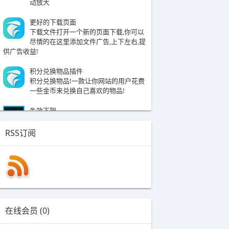
动放大
更好的下载页面
​下载文件打开一个新的页面下载,你可以
尽情的在这里添加文件广告,上下左右,提
供广告收益!​
积分兑换物品插件
​积分兑换物品!一款让你网站的用户花费
一些金币来兑换自己喜欢的物品!
失效下架
使用BL免签约支付制作的插件，​提现时
BL会收取3%的手续费。支持支付宝，微
RSS订阅
信，QQ付款，本插件的主要功能时充值金币。
M-TOUCH管理插件
M-TOUCH多色手机模板管理插件
用户名修改【已下架】
用户可以自己修改用户名，从此彻底摆
脱单一用户名。
在线会员 (0)
【下架插件】