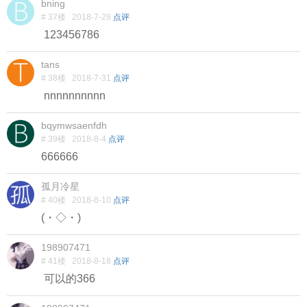
bning
# 37楼
2018-7-28
点评
123456786
tans
# 38楼
2018-7-31
点评
nnnnnnnnnn
bqymwsaenfdh
# 39楼
2018-8-4
点评
666666
孤月冷星
# 40楼
2018-8-10
点评
(・◇・)
198907471
# 41楼
2018-8-18
点评
可以的366